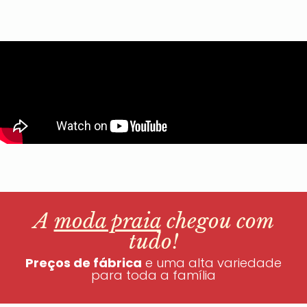
A
moda praia
chegou com
tudo!
Preços de fábrica
e uma alta variedade
para toda a família